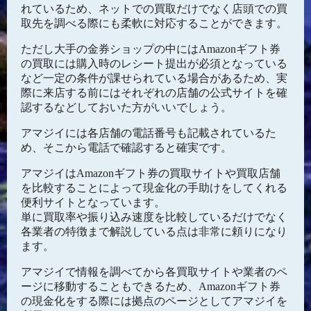
れているため、ネットでの買取だけでなく店頭での買
取先を調べる際にも柔軟に対応することができます。
ただし大手の金券ショップの中にはAmazonギフト券
の買取には購入時のレシート提出が必須となっている
など一定の条件が課せられている場合があるため、実
際に来店する前にはそれぞれの店舗の公式サイトを確
認するなどしておいた方がいいでしょう。
アマジイには各店舗の電話番号も記載されているた
め、そこから電話で確認すると確実です。
アマジイはAmazonギフト券の買取サイトや買取店舗
を比較することによって現金化の手助けをしてくれる
便利サイトとなっています。
単に買取率や振り込み速度を比較しているだけでなく
各業者の特徴まで解説している点は非常に頼りになり
ます。
アマジイで情報を調べてから各買取サイトや業者のペ
ージに移動することもできるため、Amazonギフト券
の現金化をする際には拠点のページとしてアマジイを